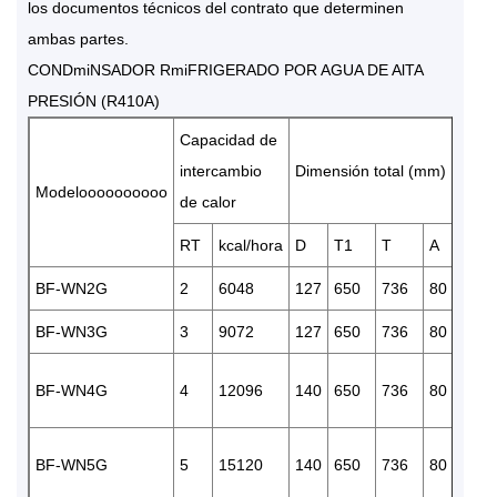
los documentos técnicos del contrato que determinen
ambas partes.
CONDmiNSADOR RmiFRIGERADO POR AGUA DE AlTA
PRESIÓN (R410A)
Capacidad de
intercambio
Dimensión total (mm)
Modeloooooooooo
de calor
RT
kcal/hora
D
T1
T
A
C
BF-WN2G
2
6048
127
650
736
80
155
BF-WN3G
3
9072
127
650
736
80
155
BF-WN4G
4
12096
140
650
736
80
165
BF-WN5G
5
15120
140
650
736
80
165