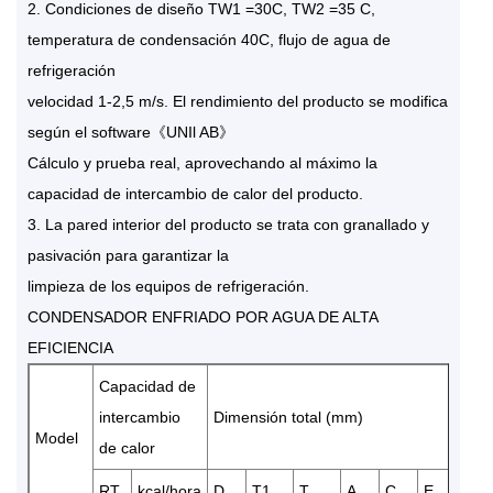
2. Condiciones de diseño TW1 =30C, TW2 =35 C,
temperatura de condensación 40C, flujo de agua de
refrigeración
velocidad 1-2,5 m/s. El rendimiento del producto se modifica
según el software《UNIl AB》
Cálculo y prueba real, aprovechando al máximo la
capacidad de intercambio de calor del producto.
3. La pared interior del producto se trata con granallado y
pasivación para garantizar la
limpieza de los equipos de refrigeración.
CONDENSADOR ENFRIADO POR AGUA DE ALTA
EFICIENCIA
Capacidad de
diám
intercambio
Dimensión total (mm)
entr
Model
de calor
RT
kcal/hora
D
T1
T
A
C
E
S