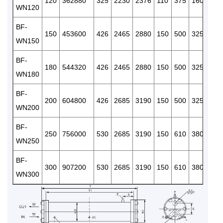
120
362880
325
2230
2376
110
375
160
RC/3
WN120
BF-
150
453600
426
2465
2880
150
500
325
RC/3
WN150
BF-
180
544320
426
2465
2880
150
500
325
RC/3
WN180
BF-
200
604800
426
2685
3190
150
500
325
RC/3
WN200
BF-
250
756000
530
2685
3190
150
610
380
RC/3
WN250
BF-
300
907200
530
2685
3190
150
610
380
RC/3
WN300