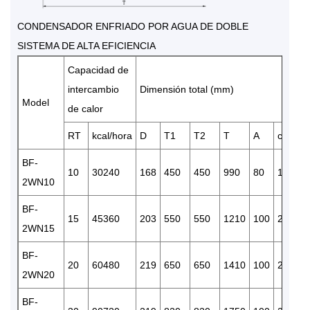
CONDENSADOR ENFRIADO POR AGUA DE DOBLE
SISTEMA DE ALTA EFICIENCIA
Capacidad de
intercambio
Dimensión total (mm)
Model
de calor
RT
kcal/hora
D
T1
T2
T
A
c
E
BF-
10
30240
168
450
450
990
80
195
1
2WN10
BF-
15
45360
203
550
550
1210
100
232
1
2WN15
BF-
20
60480
219
650
650
1410
100
238
1
2WN20
BF-