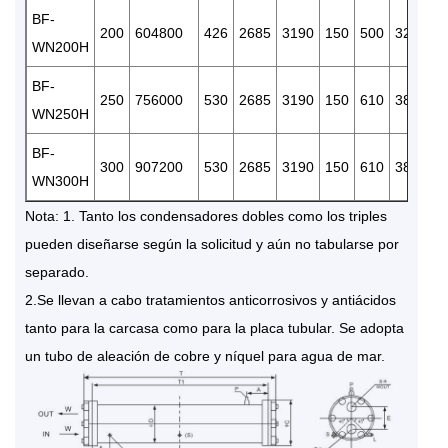
BF-
R
200
604800
426
2685
3190
150
500
325
WN200H
3/
BF-
R
250
756000
530
2685
3190
150
610
380
WN250H
3/
BF-
R
300
907200
530
2685
3190
150
610
380
WN300H
3/
Nota: 1. Tanto los condensadores dobles como los triples
pueden diseñarse según la solicitud y aún no tabularse por
separado.
2.Se llevan a cabo tratamientos anticorrosivos y antiácidos
tanto para la carcasa como para la placa tubular. Se adopta
un tubo de aleación de cobre y níquel para agua de mar.