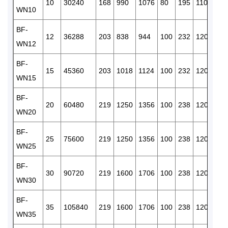
10
30240
168
990
1076
80
195
110
RC/1
WN10
BF-
12
36288
203
838
944
100
232
120
RC/1
WN12
BF-
15
45360
203
1018
1124
100
232
120
RC/1
WN15
BF-
20
60480
219
1250
1356
100
238
120
RC/1
WN20
BF-
25
75600
219
1250
1356
100
238
120
RC/1
WN25
BF-
30
90720
219
1600
1706
100
238
120
RC/1
WN30
BF-
35
105840
219
1600
1706
100
238
120
RC/1
WN35