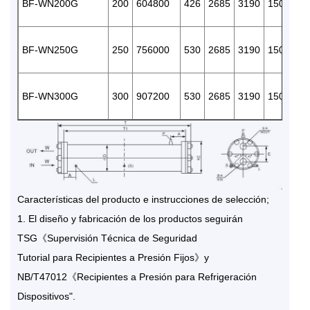
BF-WN200G
200
604800
426
2685
3190
150
500
BF-WN250G
250
756000
530
2685
3190
150
610
BF-WN300G
300
907200
530
2685
3190
150
610
Características del producto e instrucciones de selección;
1. El diseño y fabricación de los productos seguirán
TSG《Supervisión Técnica de Seguridad
Tutorial para Recipientes a Presión Fijos》y
NB/T47012《Recipientes a Presión para Refrigeración
Dispositivos".