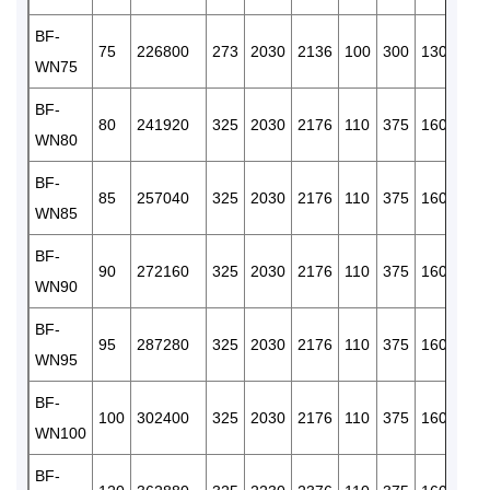
BF-
75
226800
273
2030
2136
100
300
130
RC/3
WN75
BF-
80
241920
325
2030
2176
110
375
160
RC/3
WN80
BF-
85
257040
325
2030
2176
110
375
160
RC/3
WN85
BF-
90
272160
325
2030
2176
110
375
160
RC/3
WN90
BF-
95
287280
325
2030
2176
110
375
160
RC/3
WN95
BF-
100
302400
325
2030
2176
110
375
160
RC/3
WN100
BF-