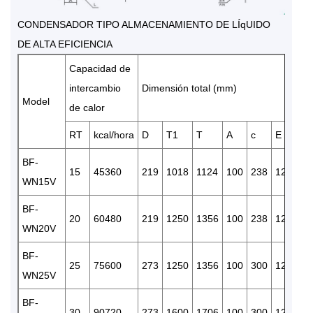
CONDENSADOR TIPO ALMACENAMIENTO DE LÍqUIDO
DE ALTA EFICIENCIA
Capacidad de
di
intercambio
Dimensión total (mm)
en
Model
de calor
RT
kcal/hora
D
T1
T
A
c
E
S
BF-
15
45360
219
1018
1124
100
238
120
RC
WN15V
BF-
20
60480
219
1250
1356
100
238
120
RC
WN20V
BF-
25
75600
273
1250
1356
100
300
120
RC
WN25V
BF-
30
90720
273
1600
1706
100
300
120
RC