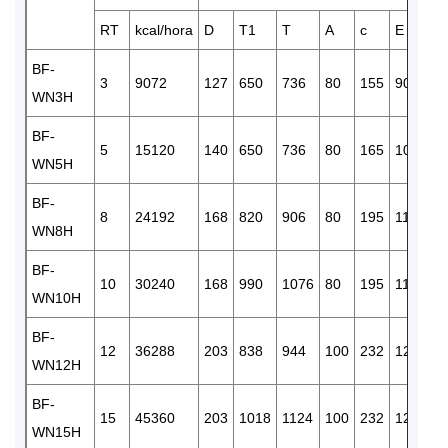
RT
kcal/hora
D
T1
T
A
c
E
S
BF-
R
3
9072
127
650
736
80
155
90
WN3H
1/
BF-
R
5
15120
140
650
736
80
165
100
WN5H
1/
BF-
R
8
24192
168
820
906
80
195
110
WN8H
1/
BF-
R
10
30240
168
990
1076
80
195
110
WN10H
1/
BF-
R
12
36288
203
838
944
100
232
120
WN12H
1/
BF-
R
15
45360
203
1018
1124
100
232
120
WN15H
1/