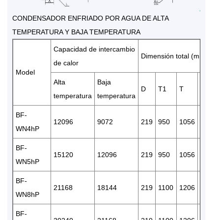
CONDENSADOR ENFRIADO POR AGUA DE ALTA
TEMPERATURA Y BAJA TEMPERATURA
Capacidad de intercambio
Dimensión total (mm)
de calor
Model
Alta
Baja
D
T1
T
A
temperatura
temperatura
BF-
12096
9072
219
950
1056
270
WN4hP
BF-
15120
12096
219
950
1056
270
WN5hP
BF-
21168
18144
219
1100
1206
340
WN8hP
BF-