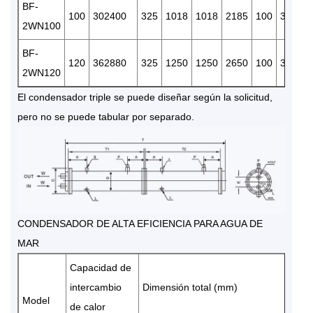
BF-
100
302400
325
1018
1018
2185
100
375
1
2WN100
BF-
120
362880
325
1250
1250
2650
100
375
1
2WN120
El condensador triple se puede diseñar según la solicitud,
pero no se puede tabular por separado.
CONDENSADOR DE ALTA EFICIENCIA PARA AGUA DE
MAR
Capacidad de
di
intercambio
Dimensión total (mm)
en
Model
de calor