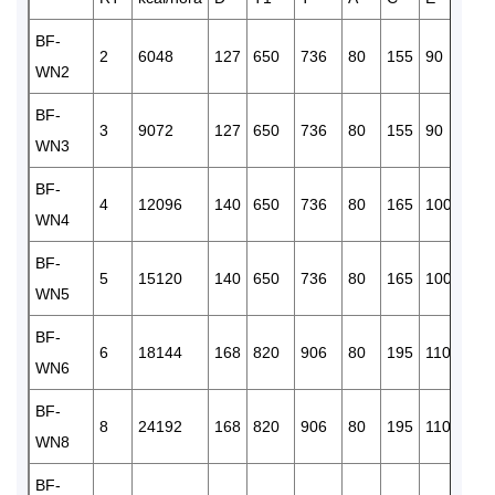
BF-
2
6048
127
650
736
80
155
90
RC/1
WN2
BF-
3
9072
127
650
736
80
155
90
RC/1
WN3
BF-
4
12096
140
650
736
80
165
100
RC/1
WN4
BF-
5
15120
140
650
736
80
165
100
RC/1
WN5
BF-
6
18144
168
820
906
80
195
110
RC/1
WN6
BF-
8
24192
168
820
906
80
195
110
RC/1
WN8
BF-