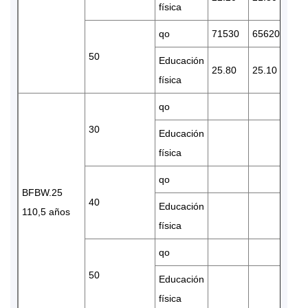
física
qo
71530
65620
54
50
Educación
25.80
25.10
23.
física
qo
30
Educación
física
qo
BFBW.25
40
Educación
110,5 años
física
qo
50
Educación
física