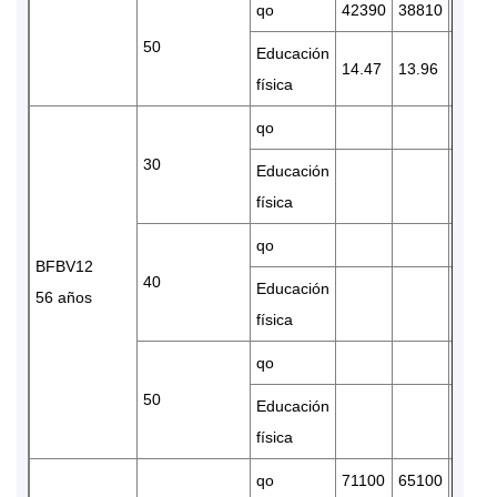
qo
42390
38810
3234
50
Educación
14.47
13.96
12.95
física
qo
30
Educación
física
qo
BFBV12
40
Educación
56 años
física
qo
50
Educación
física
qo
71100
65100
5478