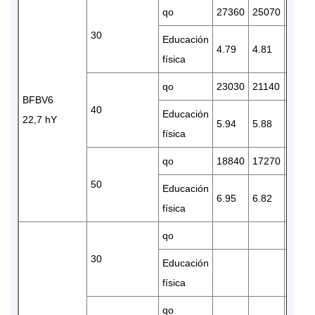
qo
27360
25070
2100
30
Educación
4.79
4.81
4.79
física
qo
23030
21140
1769
BFBV6
40
Educación
22,7 hY
5.94
5.88
5.69
física
qo
18840
17270
1442
50
Educación
6.95
6.82
6.46
física
qo
30
Educación
física
qo