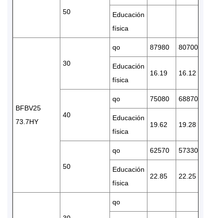
50
Educación
física
qo
87980
80700
67
30
Educación
16.19
16.12
15.
física
qo
75080
68870
57
BFBV25
40
Educación
73.7HY
19.62
19.28
18.
física
qo
62570
57330
48
50
Educación
22.85
22.25
20.
física
qo
30