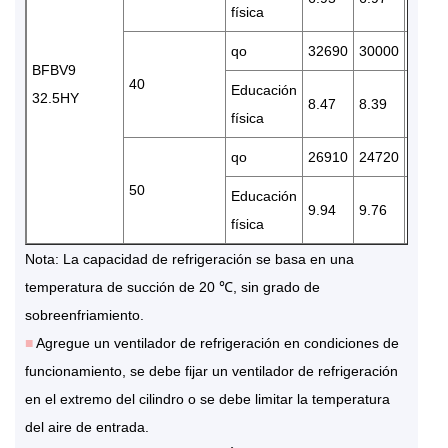
física
qo
32690
30000
2517
BFBV9
40
Educación
32.5HY
8.47
8.39
8.13
física
qo
26910
24720
2079
50
Educación
9.94
9.76
9.29
física
Nota: La capacidad de refrigeración se basa en una
temperatura de succión de 20 ℃, sin grado de
sobreenfriamiento.
■
Agregue un ventilador de refrigeración en condiciones de
funcionamiento, se debe fijar un ventilador de refrigeración
en el extremo del cilindro o se debe limitar la temperatura
del aire de entrada.