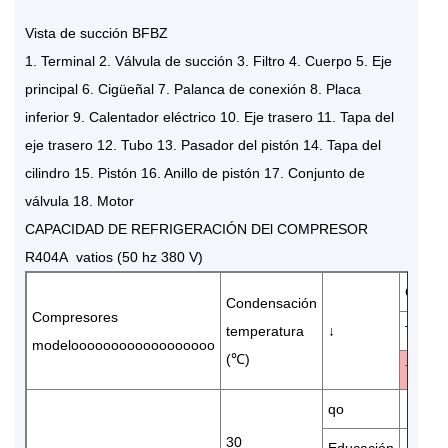
Vista de succión BFBZ
1. Terminal 2. Válvula de succión 3. Filtro 4. Cuerpo 5. Eje
principal 6. Cigüeñal 7. Palanca de conexión 8. Placa
inferior 9. Calentador eléctrico 10. Eje trasero 11. Tapa del
eje trasero 12. Tubo 13. Pasador del pistón 14. Tapa del
cilindro 15. Pistón 16. Anillo de pistón 17. Conjunto de
válvula 18. Motor
CAPACIDAD DE REFRIGERACIÓN DEl COMPRESOR
R404A vatios (50 hz 380 V)
Capaci
Condensación
Compresores
temperatura
↓
Temper
modeloooooooooooooooooo
(℃)
7.5
qo
30
Educación