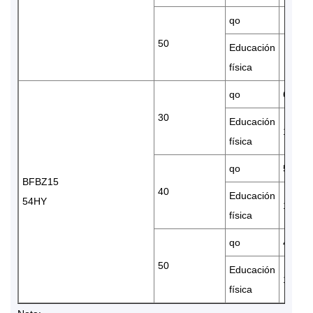
qo
50
Educación
física
qo
67550
30
Educación
12.32
física
qo
57190
BFBZ15
40
Educación
54HY
14.83
física
qo
46520
50
Educación
17.05
física