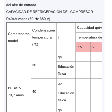
del aire de entrada.
CAPACIDAD DE REFRIGERACIÓN DEL COMPRESOR
R404A vatios (50 Hz 380 V)
Capacidad qo(vatios)
Condensación
Compresores
temperatura
↓
Temperatura de evap
model
(℃)
7.5
5
0
qo
30
Educación
física
qo
BFBV15
40
Educación
73,7 años
física
qo