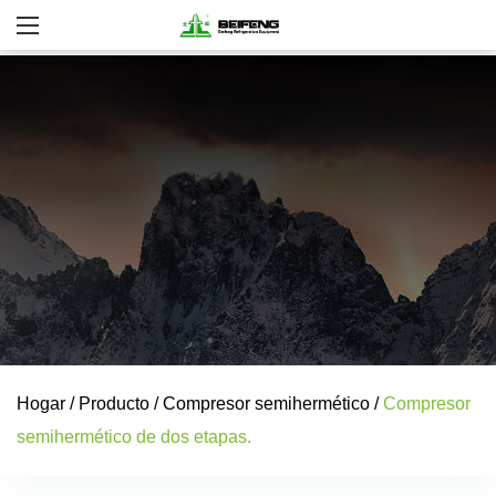
Hogar
/
Producto
/
Compresor semihermético
/
Compresor
semihermético de dos etapas.