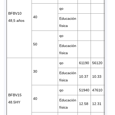
qo
BFBV10
40
Educación
48,5 años
física
qo
50
Educación
física
qo
61190
56120
4686
30
Educación
10.37
10.33
10.09
física
qo
51940
47610
3975
BFBV15
40
Educación
48.5HY
12.58
12.31
11.67
física