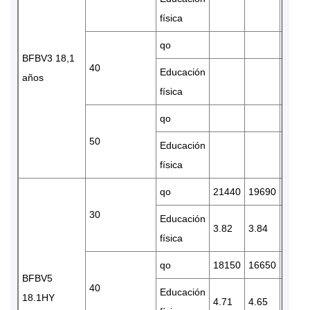
física
qo
BFBV3 18,1
40
Educación
años
física
qo
50
Educación
física
qo
21440
19690
1651
30
Educación
3.82
3.84
3.81
física
qo
18150
16650
1395
BFBV5
40
Educación
18.1HY
4.71
4.65
4.51