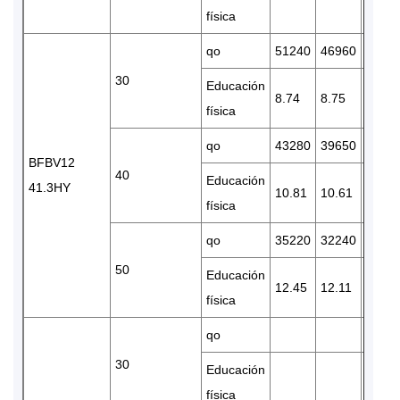
física
qo
51240
46960
3925
30
Educación
8.74
8.75
8.61
física
qo
43280
39650
3313
BFBV12
40
Educación
41.3HY
10.81
10.61
10.12
física
qo
35220
32240
2691
50
Educación
12.45
12.11
11.32
física
qo
30
Educación
física