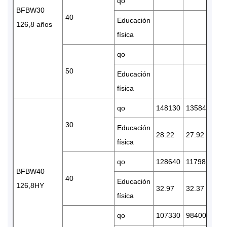
qo
BFBW30
40
Educación
126,8 años
física
qo
50
Educación
física
qo
148130
135840
11
30
Educación
28.22
27.92
27.
física
qo
128640
117980
98
BFBW40
40
Educación
126,8HY
32.97
32.37
30.
física
qo
107330
98400
82