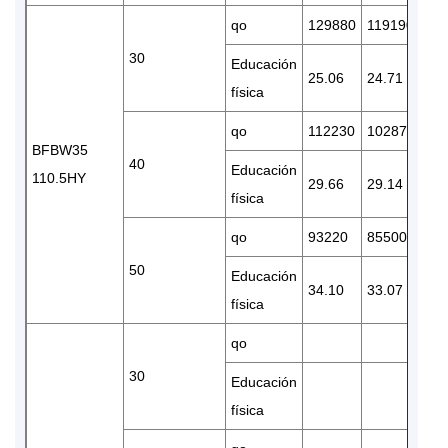
qo
129880
119190
10
30
Educación
25.06
24.71
23.
física
qo
112230
102870
86
BFBW35
40
Educación
110.5HY
29.66
29.14
27.
física
qo
93220
85500
71
50
Educación
34.10
33.07
31.
física
qo
30
Educación
física