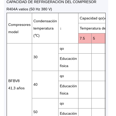
CAPACIDAD DE REFRIGERACIÓN DEL COMPRESOR
R404A vatios (50 Hz 380 V)
Capacidad qo(vatios)
Condensación
Compresores
temperatura
↓
Temperatura de evap
model
(℃)
7.5
5
0
qo
30
Educación
física
qo
BFBV8
40
Educación
41,3 años
física
qo
50
Educación