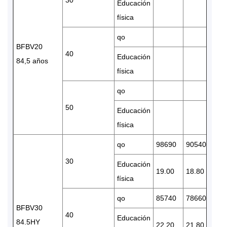
Educación
física
qo
BFBV20
40
Educación
84,5 años
física
qo
50
Educación
física
qo
98690
90540
75
30
Educación
19.00
18.80
18.
física
qo
85740
78660
65
BFBV30
40
Educación
84.5HY
22.20
21.80
20.