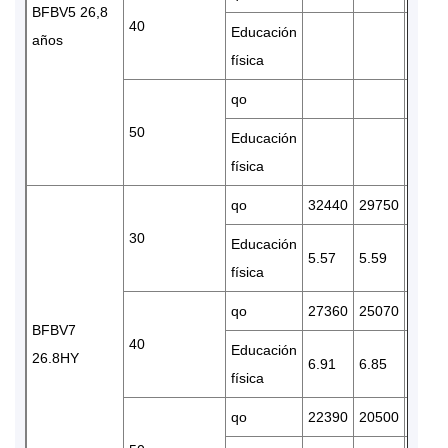
BFBV5 26,8
40
Educación
años
física
qo
50
Educación
física
qo
32440
29750
2487
30
Educación
5.57
5.59
5.58
física
qo
27360
25070
2099
BFBV7
40
Educación
26.8HY
6.91
6.85
6.64
física
qo
22390
20500
1712