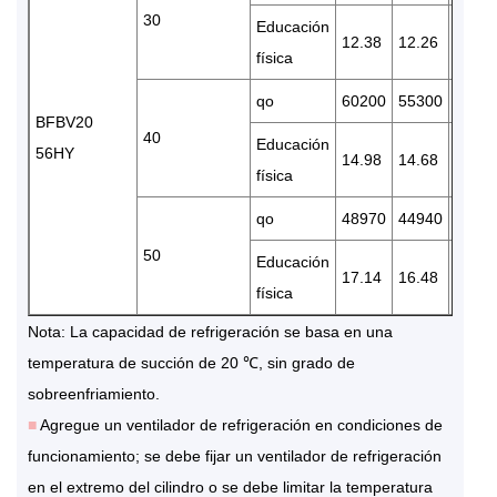
30
Educación
12.38
12.26
12.14
física
qo
60200
55300
4610
BFBV20
40
Educación
56HY
14.98
14.68
13.88
física
qo
48970
44940
3657
50
Educación
17.14
16.48
15.35
física
Nota: La capacidad de refrigeración se basa en una
temperatura de succión de 20 ℃, sin grado de
sobreenfriamiento.
■
Agregue un ventilador de refrigeración en condiciones de
funcionamiento; se debe fijar un ventilador de refrigeración
en el extremo del cilindro o se debe limitar la temperatura